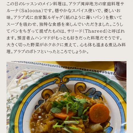
この日のレッスンのメイン料理は、アラブ湾岸地方の家庭料理サ
ルーナ（Saloona）です。穏やかなスパイス使いで、優しいお
味。アラブ式に自家製ルギャグ（紙のように薄いパン）を敷いて
スープを吸わせ、独特な食感を楽しんでいただきました。こうし
てパンをちぎって混ぜたものは、サリード（Thareed）と呼ばれ
ます。預言者ムハンマドがもっとも好きだった料理だそうです。
大きく切った野菜がホクホクに煮えて、心も体も温まる煮込み料
理。アラブのポトフといったところでしょうか。